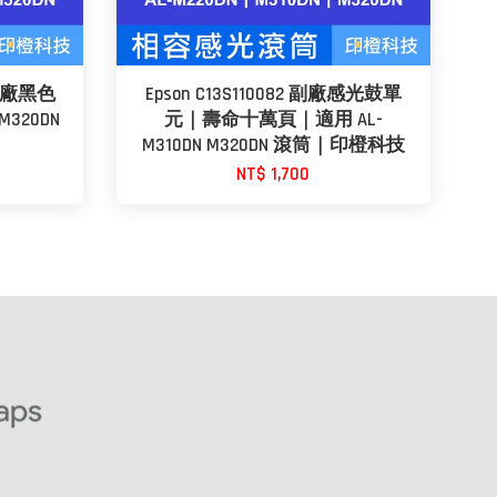
9 副廠黑色
Epson C13S110082 副廠感光鼓單
M320DN
元｜壽命十萬頁｜適用 AL-
M310DN M320DN 滾筒｜印橙科技
NT$ 1,700