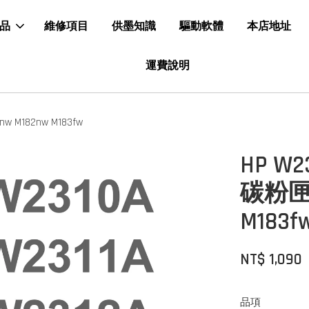
品
維修項目
供墨知識
驅動軟體
本店地址
運費說明
 M182nw M183fw
HP W2
碳粉匣：
M183f
NT$ 1,090
品項