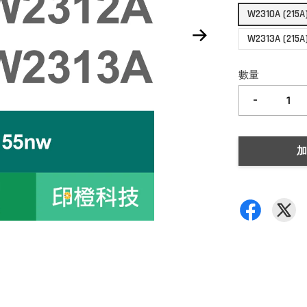
W2310A (215
W2313A (215
數量
-
加