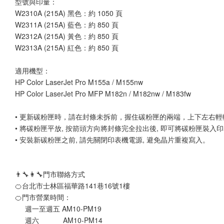
型號與印量：
W2310A (215A) 黑色：約 1050 頁
W2311A (215A) 藍色：約 850 頁
W2312A (215A) 黃色：約 850 頁
W2313A (215A) 紅色：約 850 頁
適用機型：
HP Color LaserJet Pro M155a / M155nw
HP Color LaserJet Pro MFP M182n / M182nw / M183fw
• 更新碳粉匣時，請在封條未拆前，握住碳粉匣的兩端，上下左右
• 將碳粉匣平放, 按箭頭方向將封條完全拉出後, 即可將碳粉匣裝入印
• 安裝新碳粉匣之前, 請先關閉印表機電源, 避免晶片重複寫入。
👨‍🔧👩‍🔧門市聯絡方式
🍊台北市士林區福華路141巷16號1樓
🍊門市營業時間：
     週一至週五 AM10-PM19 
     週六            AM10-PM14