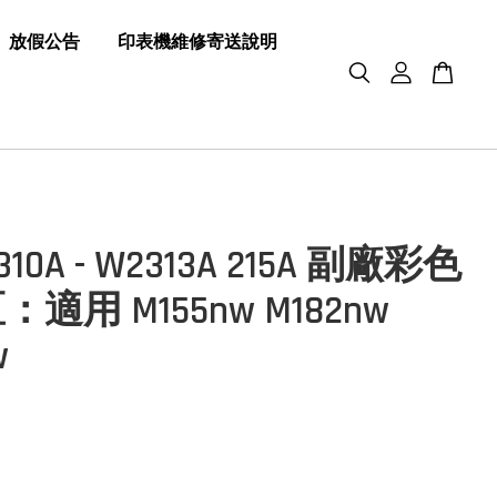
放假公告
印表機維修寄送說明
310A - W2313A 215A 副廠彩色
適用 M155nw M182nw
w