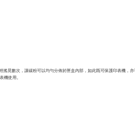
輕輕搖晃數次，讓碳粉可以均勻分佈於匣盒內部，如此既可保護印表機，亦
表機使用。 