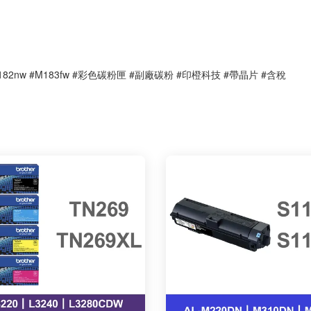
nw #M182nw #M183fw #彩色碳粉匣 #副廠碳粉 #印橙科技 #帶晶片 #含稅