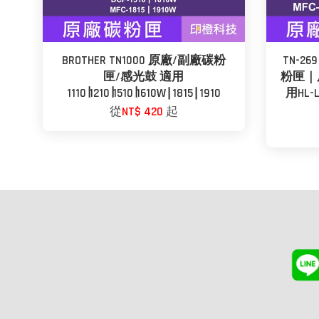
BROTHER TN1000 原廠/副廠碳粉
TN-26
匣/感光鼓 適用
粉匣｜
1110∣1210∣1510∣1610W∣1815∣1910
用HL-L
從
NT$ 420
起