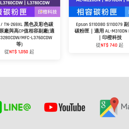
9 / TN-269XL 黑色及彩色碳
Epson S110080 S11007
原廠與高CP值相容副廠(適
碳粉匣｜適用 AL-M310DN 
3280CDW/MFC-L3760CDW
｜印橙科技
等)
從
NT$ 740
起
從
NT$ 1,050
起