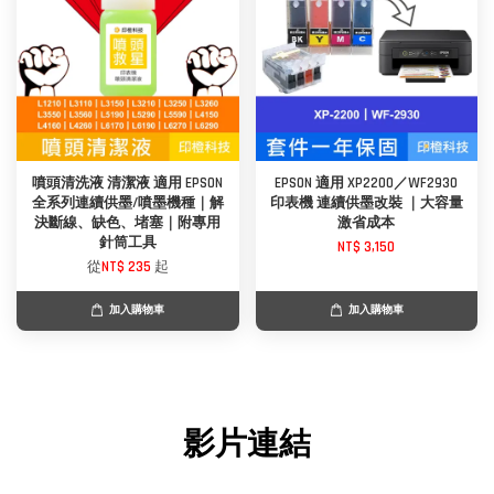
噴頭清洗液 清潔液 適用 EPSON
EPSON 適用 XP2200／WF2930
全系列連續供墨/噴墨機種｜解
印表機 連續供墨改裝 ｜大容量
決斷線、缺色、堵塞｜附專用
激省成本
針筒工具
NT$ 3,150
從
NT$ 235
起
加入購物車
加入購物車
影片連結