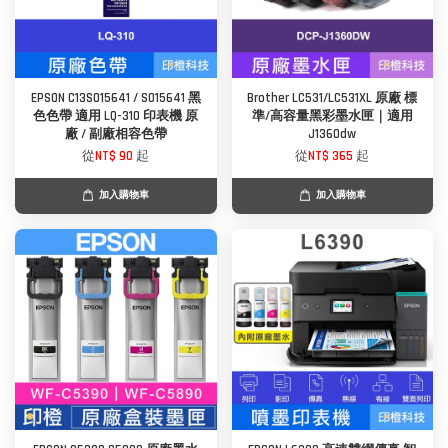
EPSON C13S015641 / S015641 黑
Brother LC531/LC531XL 原廠 標
色色帶 適用 LQ-310 印表機 原
準/高容量黑彩墨水匣｜適用
廠 / 副廠相容色帶
J1360dw
從
NT$ 90
起
從
NT$ 365
起
加入購物車
加入購物車