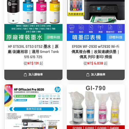
HP GT53XL GT53 GT52 墨水｜原
EPSON WF-2930 wf2930 Wi-Fi
廠/副廠相容｜適用 Smart Tank
傳真複合機｜改裝連續供墨｜
515 615 725
傳真 列印 影印 掃描
從
NT$ 131
起
從
NT$ 6,038
起
加入購物車
加入購物車