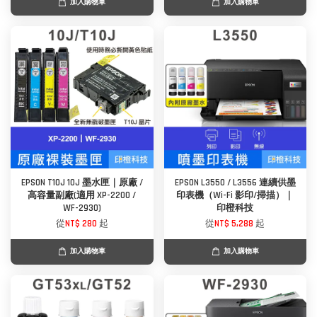
加入購物車
加入購物車
EPSON T10J 10J 墨水匣｜原廠 /
EPSON L3550 / L3556 連續供墨
高容量副廠(適用 XP-2200 /
印表機（Wi-Fi 影印/掃描）｜
WF-2930)
印橙科技
從
NT$ 280
起
從
NT$ 5,288
起
加入購物車
加入購物車