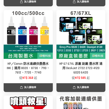
加入購物車
加入購物車
HP／Canon 防水連續供墨墨水
HP 67 67XL 原廠 副廠 墨水匣 適
INK｜適用 8020・8730・7110・
用 DeskJet 2722 2723 4120
7612・7720・7740
6020 6420
從
NT$ 368
起
從
NT$ 585
起
加入購物車
加入購物車