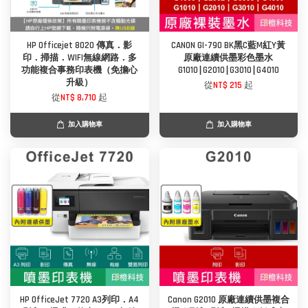
HP Officejet 8020 傳真．影
CANON GI-790 BK黑C藍M紅Y黃
印．掃描．WIFI無線網路．多
原廠連續供墨彩色墨水
功能複合事務印表機（免擔心
G1010∣G2010∣G3010∣G4010
升級）
從
NT$ 215
起
從
NT$ 8,710
起
加入購物車
加入購物車
HP OfficeJet 7720 A3列印．A4
Canon G2010 原廠連續供墨複合