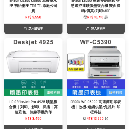
EPSON C5390 C5890 原廠墨水
EPSON L6390 高速雙網傳真 智
匣 初始墨匣 T11G T11.原廠公司
慧遙控連續供墨複合機∣雙面掃
貨
瞄/傳真/列印/ADF
NT$ 3,550
從
NT$ 10,710
起
加入購物車
加入購物車
HP OfficeJet Pro 4925 噴墨複
EPSON WF-C5390 高速商用印表
合機｜列印、影印、掃描｜高
機｜改機/連續供墨/免晶片-印
速彩色、無線手機列印
橙科技
NT$ 3,450
從
NT$ 13,750
起