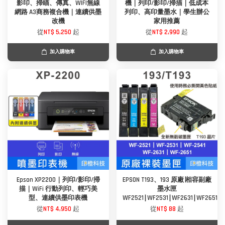
影印、掃瞄、傳真、WIFI無線
機｜列印/影印/掃描｜低成本
網路 A3商務複合機｜連續供墨
列印、高印量墨水｜學生辦公
改機
家用推薦
從
NT$ 5,250
起
從
NT$ 2,990
起
加入購物車
加入購物車
Epson XP2200｜列印/影印/掃
EPSON T193、193 原廠∣相容副廠
描｜WiFi 行動列印、輕巧美
墨水匣
型、連續供墨印表機
WF2521∣WF2531∣WF2631∣WF2651
從
NT$ 4,950
起
從
NT$ 88
起