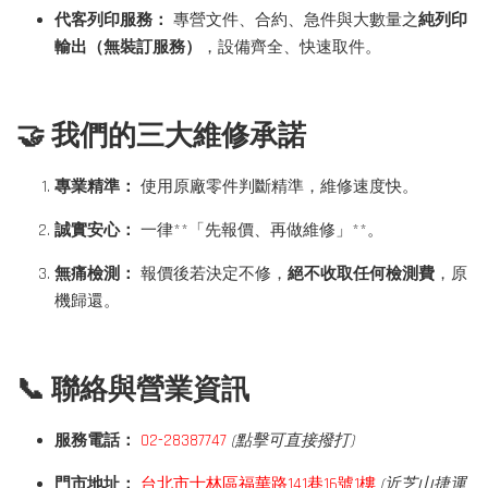
代客列印服務：
專營文件、合約、急件與大數量之
純列印
輸出（無裝訂服務）
，設備齊全、快速取件。
🤝 我們的三大維修承諾
專業精準：
使用原廠零件判斷精準，維修速度快。
誠實安心：
一律**「先報價、再做維修」**。
無痛檢測：
報價後若決定不修，
絕不收取任何檢測費
，原
機歸還。
📞 聯絡與營業資訊
服務電話：
02-28387747
(點擊可直接撥打)
門市地址：
台北市士林區福華路141巷16號1樓
(近芝山捷運