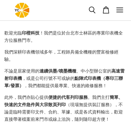
歡迎光臨
印橙科技
！我們是位於台北市士林區的專業印表機全
方位服務門市。
我們深耕印表機領域多年，工程師具備全機種的豐富檢修經
驗。
不論是居家使用的
連續供墨/噴墨機種
、中小型辦公室的
高速雷
射印表機
，或是公司行號不可或缺的
點陣式印表機（專印三聯
單/發票）
，我們都能提供最專業、快速的維修服務！
此外，我們亦貼心提供
便捷的代客列印服務
。我們主打
簡單、
快速的文件急件與大宗散頁列印
（現場無提供裝訂服務），不
論是臨時需要印文件、合約、單據、或是各式資料輸出，歡迎
直接帶著檔案前來門市或線上洽詢，隨到隨印超方便！