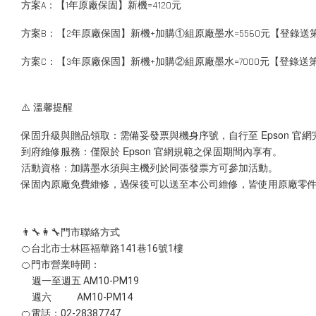
方案A：【1年原廠保固】新機=4120元
方案B：【2年原廠保固】新機+加購①組原廠墨水=5560元【登錄
方案C：【3年原廠保固】新機+加購②組原廠墨水=7000元【登錄
⚠️ 溫馨提醒
保固升級與贈品領取：需備妥發票與機身序號，自行至 Epson 官
到府維修服務：僅限於 Epson 官網規範之保固期間內享有。
活動資格：加購墨水須與主機列於同張發票方可參加活動。
保固內原廠免費維修，過保後可以送至本公司維修，皆使用原廠零
👨‍🔧👩‍🔧門市聯絡方式
🍊台北市士林區福華路141巷16號1樓
🍊門市營業時間：
週一至週五 AM10-PM19
週六 AM10-PM14
🍊電話：02-28387747