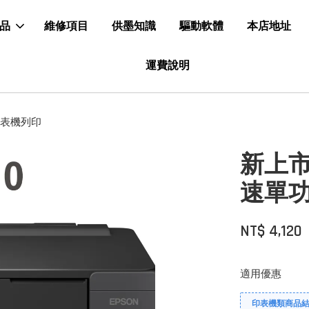
品
維修項目
供墨知識
驅動軟體
本店地址
運費說明
墨印表機列印
新上市！
速單
NT$ 4,120
適用優惠
印表機類商品結帳