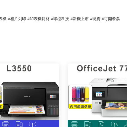
單功能印表機 #相片列印 #印表機耗材 #印橙科技 #新機上市 #現貨 #可開發票