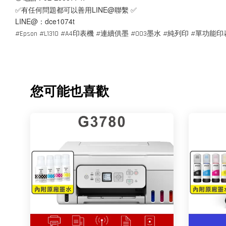
✅有任何問題都可以善用LINE@聯繫 ✅
LINE@：dce1074t
#Epson #L1310 #A4印表機 #連續供墨 #003墨水 #純列印 #
您可能也喜歡