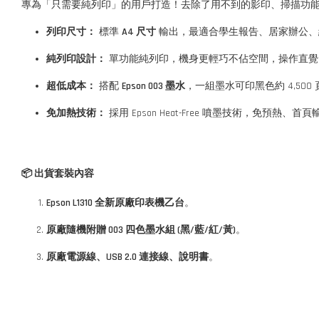
專為「只需要純列印」的用戶打造！去除了用不到的影印、掃描功
列印尺寸：
標準
A4 尺寸
輸出，最適合學生報告、居家辦公、
純列印設計：
單功能純列印，機身更輕巧不佔空間，操作直覺
超低成本：
搭配
Epson 003 墨水
，一組墨水可印黑色約 4,500 頁 
免加熱技術：
採用 Epson Heat-Free 噴墨技術，免預
📦 出貨套裝內容
Epson L1310 全新原廠印表機乙台
。
原廠隨機附贈 003 四色墨水組 (黑/藍/紅/黃)
。
原廠電源線、USB 2.0 連接線、說明書
。