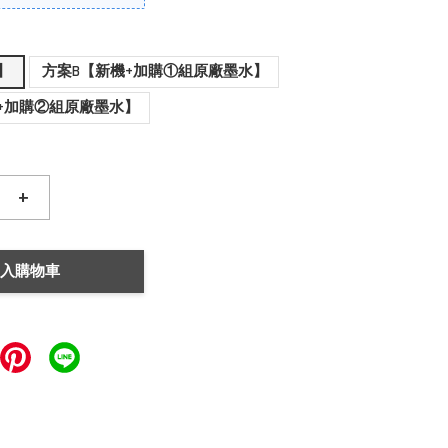
】
方案B【新機+加購①組原廠墨水】
+加購②組原廠墨水】
+
入購物車