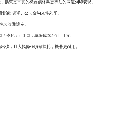
能，換來更平實的機器價格與更專注的高速列印表現。
網拍出貨單、公司合約文件列印。
免去複雜設定。
/ 彩色 7,500 頁，單張成本不到 0.1 元。
熱、首頁輸出快，且大幅降低噴頭損耗，機器更耐用。