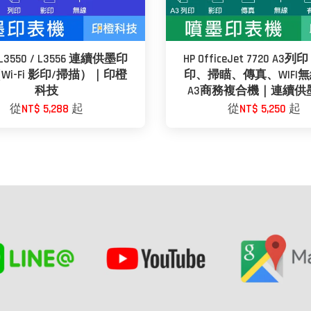
 L3550 / L3556 連續供墨印
HP OfficeJet 7720 A3
Wi-Fi 影印/掃描）｜印橙
印、掃瞄、傳真、WIFI
科技
A3商務複合機｜連續供
從
NT$ 5,288
起
從
NT$ 5,250
起