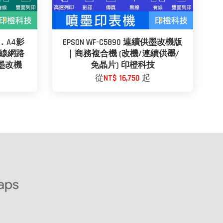
列印．A4影
EPSON WF-C5890 連續供墨改機版
無線網路
｜商務複合機 (改機/連續供墨/
墨改機
免晶片) 印橙科技
從
NT$ 16,750
起