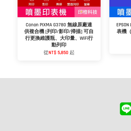
Canon PIXMA G3780 無線原廠連
EPSON
供複合機 [列印/影印/掃描] 可自
表機（
行更換維護瓶、大印量、WiFi行
動列印
從
NT$ 5,850
起