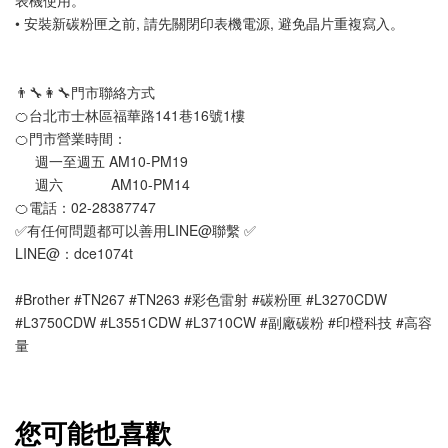
表機使用。 
• 安裝新碳粉匣之前, 請先關閉印表機電源, 避免晶片重複寫入。
👨‍🔧👩‍🔧門市聯絡方式
🍊台北市士林區福華路141巷16號1樓
🍊門市營業時間：
     週一至週五 AM10-PM19 
     週六            AM10-PM14
🍊電話：02-28387747 
✅有任何問題都可以善用LINE@聯繫 ✅
LINE@：dce1074t
#Brother #TN267 #TN263 #彩色雷射 #碳粉匣 #L3270CDW 
#L3750CDW #L3551CDW #L3710CW #副廠碳粉 #印橙科技 #高容
量 
您可能也喜歡