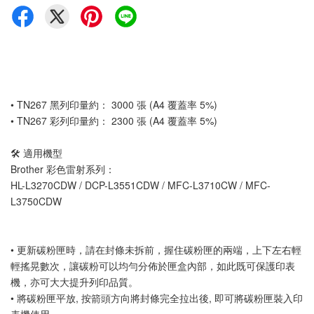
• TN267 黑列印量約： 3000 張 (A4 覆蓋率 5%)
• TN267 彩列印量約： 2300 張 (A4 覆蓋率 5%)
🛠️ 適用機型
Brother 彩色雷射系列：
HL-L3270CDW / DCP-L3551CDW / MFC-L3710CW / MFC-
L3750CDW
• 更新碳粉匣時，請在封條未拆前，握住碳粉匣的兩端，上下左右輕
輕搖晃數次，讓碳粉可以均勻分佈於匣盒內部，如此既可保護印表
機，亦可大大提升列印品質。 
• 將碳粉匣平放, 按箭頭方向將封條完全拉出後, 即可將碳粉匣裝入印