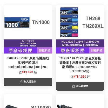
BROTHER TN1000 原廠/副廠碳粉
TN-269 / TN-269XL 黑色及彩色
匣/感光鼓 適用
碳粉匣｜原廠與高CP值相容副
1110∣1210∣1510∣1610W∣1815∣1910
廠(適用HL-L3280CDW/MFC-
L3760CDW等)
從
NT$ 420
起
從
NT$ 1,050
起
加入購物車
加入購物車