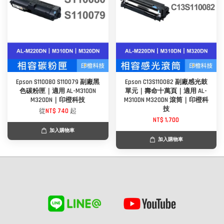
Epson S110080 S110079 副廠黑
Epson C13S110082 副廠感光鼓
色碳粉匣｜適用 AL-M310DN
單元｜壽命十萬頁｜適用 AL-
M320DN｜印橙科技
M310DN M320DN 滾筒｜印橙科
技
從
NT$ 740
起
NT$ 1,700
加入購物車
加入購物車