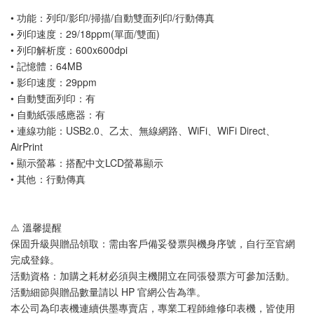
• 功能：列印/影印/掃描/自動雙面列印/行動傳真
• 列印速度：29/18ppm(單面/雙面)
• 列印解析度：600x600dpi
• 記憶體：64MB
• 影印速度：29ppm
• 自動雙面列印：有
• 自動紙張感應器：有
• 連線功能：USB2.0、乙太、無線網路、WiFi、WiFi Direct、
AirPrint
• 顯示螢幕：搭配中文LCD螢幕顯示
• 其他：行動傳真
⚠️ 溫馨提醒
保固升級與贈品領取：需由客戶備妥發票與機身序號，自行至官網
完成登錄。
活動資格：加購之耗材必須與主機開立在同張發票方可參加活動。
活動細節與贈品數量請以 HP 官網公告為準。
本公司為印表機連續供墨專賣店，專業工程師維修印表機，皆使用