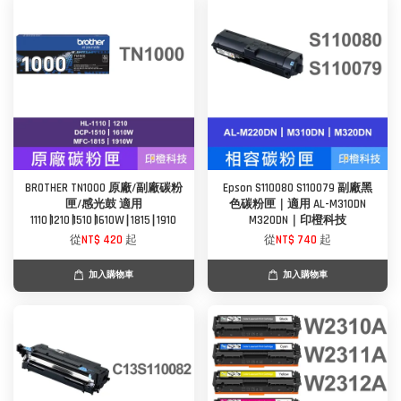
BROTHER TN1000 原廠/副廠碳粉
Epson S110080 S110079 副廠黑
匣/感光鼓 適用
色碳粉匣｜適用 AL-M310DN
1110∣1210∣1510∣1610W∣1815∣1910
M320DN｜印橙科技
從
NT$ 420
起
從
NT$ 740
起
加入購物車
加入購物車