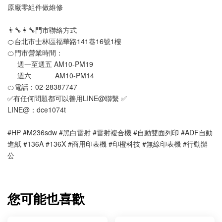
原廠零組件做維修
👨‍🔧👩‍🔧門市聯絡方式
🍊台北市士林區福華路141巷16號1樓
🍊門市營業時間：
     週一至週五 AM10-PM19 
     週六            AM10-PM14
🍊電話：02-28387747 
✅有任何問題都可以善用LINE@聯繫 ✅
LINE@：dce1074t
#HP #M236sdw #黑白雷射 #雷射複合機 #自動雙面列印 #ADF自動
進紙 #136A #136X #商用印表機 #印橙科技 #無線印表機 #行動辦
公 
您可能也喜歡