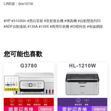
LINE@：dce1074t
#HP #3103fdn #黑白雷射 #雷射複合機 #傳真機 #自動雙面列印 
#ADF自動進紙 #139A #139X #商用印表機 #印橙科技 #有線網路
您可能也喜歡