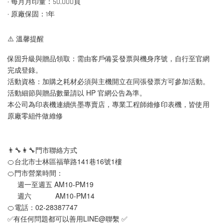
• 每月月印量：50,000頁
• 原廠保固：1年
⚠️ 溫馨提醒
保固升級與贈品領取：需由客戶備妥發票與機身序號，自行至官網
完成登錄。
活動資格：加購之耗材必須與主機開立在同張發票方可參加活動。
活動細節與贈品數量請以 HP 官網公告為準。
本公司為印表機連續供墨專賣店，專業工程師維修印表機，皆使用
原廠零組件做維修
👨‍🔧👩‍🔧門市聯絡方式
🍊台北市士林區福華路141巷16號1樓
🍊門市營業時間：
     週一至週五 AM10-PM19 
     週六            AM10-PM14
🍊電話：02-28387747 
✅有任何問題都可以善用LINE@聯繫 ✅