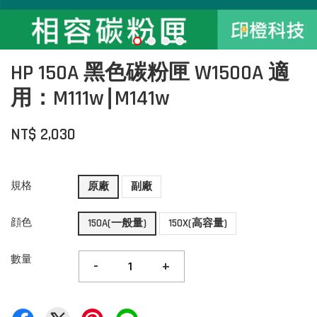
HP 150A 黑色碳粉匣 W1500A 適
用：M111w∣M141w
NT$ 2,030
規格
原廠
副廠
顔色
150A(一般量)
150X(高容量)
數量
-
+