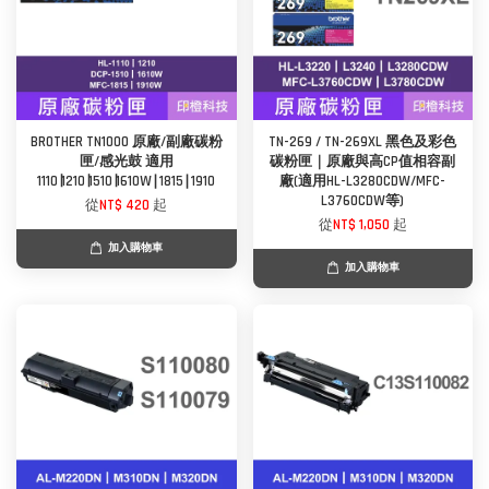
BROTHER TN1000 原廠/副廠碳粉
TN-269 / TN-269XL 黑色及彩色
匣/感光鼓 適用
碳粉匣｜原廠與高CP值相容副
1110∣1210∣1510∣1610W∣1815∣1910
廠(適用HL-L3280CDW/MFC-
L3760CDW等)
從
NT$ 420
起
從
NT$ 1,050
起
加入購物車
加入購物車