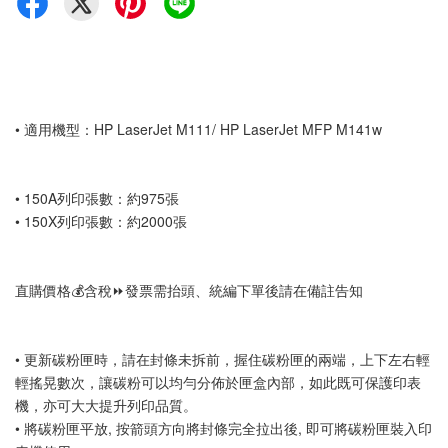
• 適用機型：HP LaserJet M111/ HP LaserJet MFP M141w
• 150A列印張數：約975張
• 150X列印張數：約2000張
直購價格💰含稅⏩️發票需抬頭、統編下單後請在備註告知
• 更新碳粉匣時，請在封條未拆前，握住碳粉匣的兩端，上下左右輕
輕搖晃數次，讓碳粉可以均勻分佈於匣盒內部，如此既可保護印表
機，亦可大大提升列印品質。 
• 將碳粉匣平放, 按箭頭方向將封條完全拉出後, 即可將碳粉匣裝入印