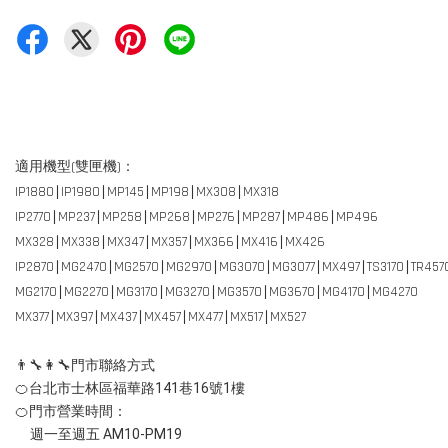
適用機型(雙匣機)：
IP1880∣IP1980∣MP145∣MP198∣MX308∣MX318
IP2770∣MP237∣MP258∣MP268∣MP276∣MP287∣MP486∣MP496
MX328∣MX338∣MX347∣MX357∣MX366∣MX416∣MX426
IP2870∣MG2470∣MG2570∣MG2970∣MG3070∣MG3077∣MX497∣TS3170∣TR457
MG2170∣MG2270∣MG3170∣MG3270∣MG3570∣MG3670∣MG4170∣MG4270
MX377∣MX397∣MX437∣MX457∣MX477∣MX517∣MX527
👨‍🔧👩‍🔧門市聯絡方式
🍊台北市士林區福華路141巷16號1樓
🍊門市營業時間：
週一至週五 AM10-PM19