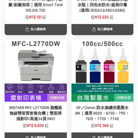
廠/副廠相容｜適用 Smart Tank
水瓶｜四色全防水/超高印量
515 615 725
(適用L15160/L6490/L6580)
從
NT$ 131
起
從
NT$ 625
起
加入購物車
加入購物車
BROTHER MFC-L2770DW 旗艦級
HP／Canon 防水連續供墨墨水
無線雙面雷射複合機｜雙面掃
INK｜適用 8020・8730・7110・
描影印/高速34頁/WiFi
7612・7720・7740
從
NT$ 9,550
起
從
NT$ 368
起
加入購物車
加入購物車