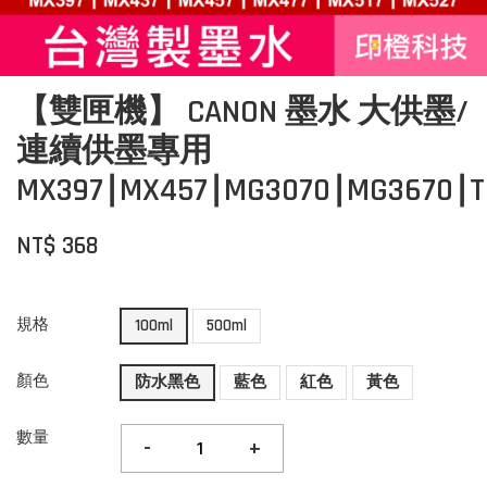
【雙匣機】 CANON 墨水 大供墨/
連續供墨專用
MX397∣MX457∣MG3070∣MG3670∣T
NT$ 368
規格
100ml
500ml
顏色
防水黑色
藍色
紅色
黃色
數量
-
+