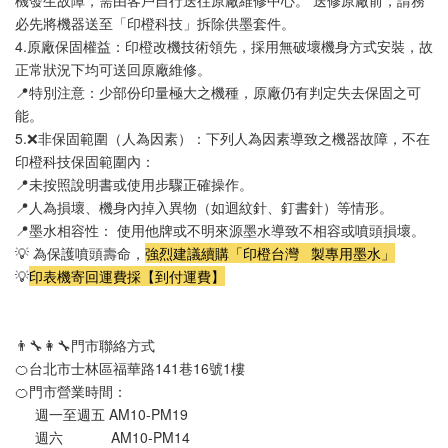
機發生故障，需由客戶自行送往原廠維修中心。 送修原廠前，請務
必先將機器送至「印橙科技」拆除供墨套件。
4.原廠保固權益：印橙改機技術領先，採用無破壞機身方式安裝，故
正常狀況下均可送回原廠維修。
📍特別注意：少部份印量極大之機種，原廠仍有判定失去保固之可
能。
5.❌非保固範圍（人為因素）：下列人為因素導致之機器故障，不在
印橙科技保固範圍內：
📍未按照說明書或使用步驟正確操作。
📍人為損壞、機身內掉入異物（如迴紋針、釘書針）等情形。
📍墨水相容性： 使用他牌或不明來源墨水導致不相容或噴頭損壞。
💡 為保護噴頭壽命，
強烈建議續購「印橙台灣   製專用墨水」
💡
印表機寄回運費採【到付運費】
👨‍🔧👩‍🔧門市聯絡方式
🍊台北市士林區福華路141巷16號1樓
🍊門市營業時間：
     週一至週五 AM10-PM19 
     週六            AM10-PM14