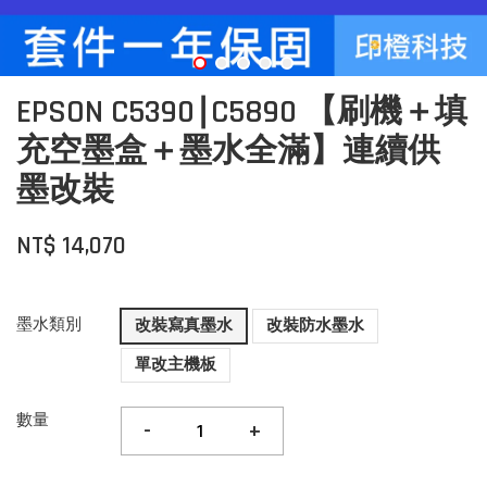
EPSON C5390∣C5890 【刷機＋填
充空墨盒＋墨水全滿】連續供
墨改裝
NT$ 14,070
墨水類別
改裝寫真墨水
改裝防水墨水
單改主機板
數量
-
+