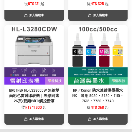
從
NT$ 131
起
從
NT$ 625
起
加入購物車
加入購物車
BROTHER HL-L3280CDW 無線雙
HP／Canon 防水連續供墨墨水
面彩色雷射印表機｜黑彩同速
INK｜適用 8020・8730・7110・
26頁/雙頻WiFi/觸控螢幕
7612・7720・7740
從
NT$ 11,900
起
從
NT$ 368
起
加入購物車
加入購物車