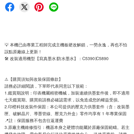
💡 本機已由專業工程師完成主機板硬改解鎖，一勞永逸，再也不怕
誤點原廠線上更新！
🛠️ 改裝適用機型【寫真墨水∣防水墨水】：C5390∣C5890
⚠️【購買須知與改裝保固條款】
請務必詳細閱讀，下單即代表同意以下規範： 
1.鑑賞期說明：印表機屬精密機械，加裝連續供墨套件後，即不適用
七天鑑賞期。購買前請務必確認需求，以免造成您的權益受損。
2.印橙科技改裝件保固：本公司提供的壓克力供墨套件（含：改裝墨
匣、破解晶片、導墨管線、壓克力外盒）零件均享有 1 年專業保固
📍註：保固服務不包含往返運費
3.原廠主機維修指引：機器本身之硬體功能屬於原廠保固範疇。若主