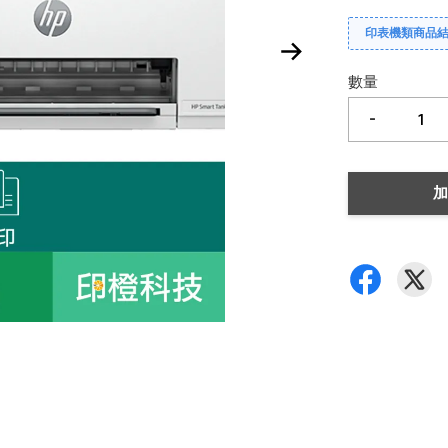
印表機類商品結帳
數量
-
加