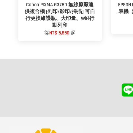
Canon PIXMA G3780 無線原廠連
EPSON
供複合機 [列印/影印/掃描] 可自
表機（
行更換維護瓶、大印量、WiFi行
動列印
從
NT$ 5,850
起