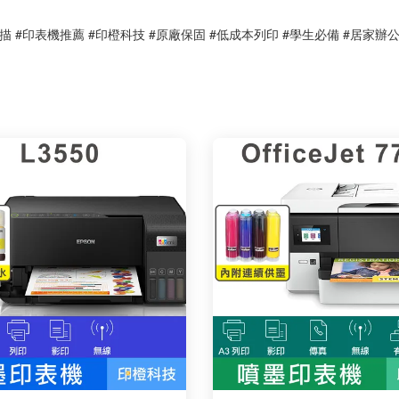
 #影印掃描 #印表機推薦 #印橙科技 #原廠保固 #低成本列印 #學生必備 #居家辦公