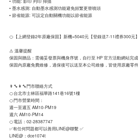
• 功能: 影印 列印 掃描
• 墨水感測: 自動墨水感測功能避免頻繁更替噴頭
• 節省能源: 可設定自動關機功能以節省能源
🍊
【上網登錄2年原廠保固】新機=5040元【登錄送7-11禮券300元
⚠️ 溫馨提醒
保固與贈品：需備妥發票與機身序號，自行至 HP 官方活動網站完
保固內原廠免費維修，過保後可以送至本公司維修，皆使用原廠零
👨‍🔧👩‍🔧門市聯絡方式
🍊台北市士林區福華路141巷16號1樓
🍊門市營業時間：
週一至週五 AM10-PM19
週六 AM10-PM14
🍊電話：02-28387747
✅有任何問題都可以善用LINE@聯繫 ✅
LINE@：dce1074t