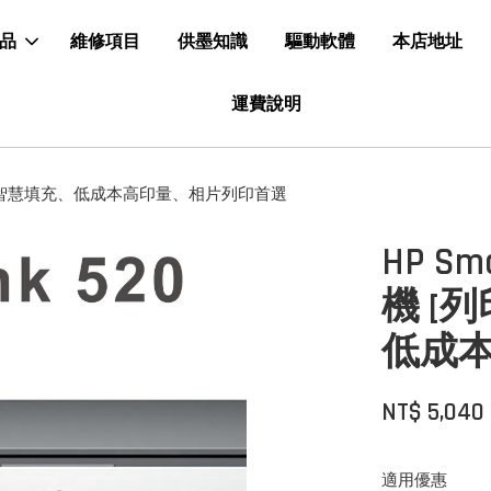
品
維修項目
供墨知識
驅動軟體
本店地址
運費說明
印/掃描] 智慧填充、低成本高印量、相片列印首選
HP S
機 [
低成
NT$ 5,040
適用優惠