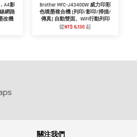
列印．A4影
Brother MFC-J4340DW 威力印彩
無線網路
色噴墨複合機 [列印/影印/掃描/
墨改機
傳真] 自動雙面、WiFi行動列印
從
NT$ 6,130
起
關注我們