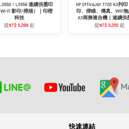
 L3550 / L3556 連續供墨印
HP OfficeJet 7720 A3
Wi-Fi 影印/掃描）｜印橙
印、掃瞄、傳真、WIFI
科技
A3商務複合機｜連續供
從
NT$ 5,288
起
從
NT$ 5,250
起
快速連結