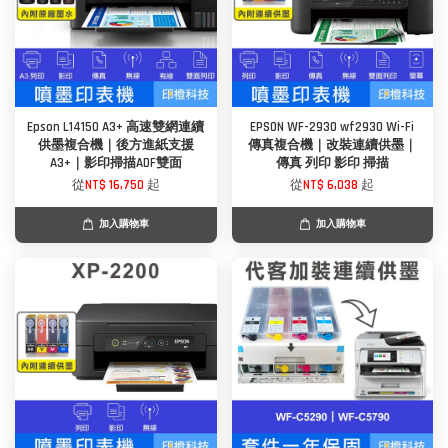
Epson L14150 A3+ 高速雙網連續
EPSON WF-2930 wf2930 Wi-Fi
供墨複合機｜後方進紙支援
傳真複合機｜改裝連續供墨｜
A3+｜影印掃描ADF雙面
傳真 列印 影印 掃描
從
NT$ 16,750
起
從
NT$ 6,038
起
加入購物車
加入購物車