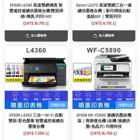
EPSON L6390 高速雙網傳真 智
Epson L6370 高速雙網三合一連
慧遙控連續供墨複合機∣雙面掃
續供墨複合機｜影印掃描自動
瞄/傳真/列印/ADF
進紙ADF｜雙面列印
從
NT$ 10,710
起
從
NT$ 9,710
起
加入購物車
加入購物車
EPSON L4360 三合一Wi-Fi 自動
EPSON WF-C5890 連續供墨改機
雙面/彩色螢幕 智慧遙控連續供
版｜商務複合機 (改機/連續供
墨複合機
墨/免晶片) 印橙科技
從
NT$ 7,250
起
從
NT$ 16,750
起