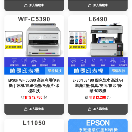
加入購物車
加入購物車
EPSON WF-C5390 高速商用印表
EPSON L6490 四色防水 高速A4
機｜改機/連續供墨/免晶片-印
連續供墨 傳真/雙面/影印/掃
橙科技
瞄/印表機
從
NT$ 13,750
起
從
NT$ 13,200
起
加入購物車
加入購物車