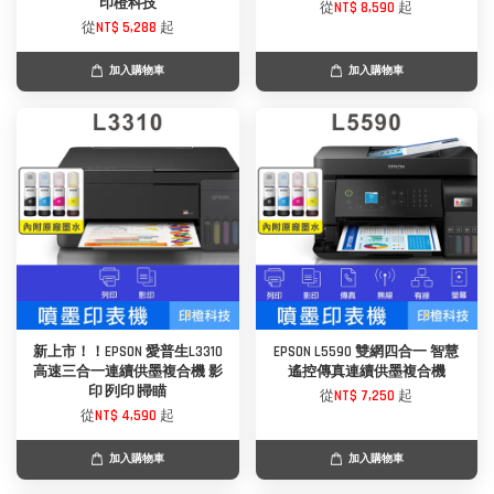
印橙科技
從
NT$ 8,590
起
從
NT$ 5,288
起
加入購物車
加入購物車
新上市！！EPSON 愛普生L3310
EPSON L5590 雙網四合一 智慧
高速三合一連續供墨複合機 影
遙控傳真連續供墨複合機
印∣列印∣掃瞄
從
NT$ 7,250
起
從
NT$ 4,590
起
加入購物車
加入購物車