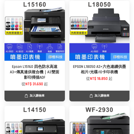
Epson L15160 四色防水高速
EPSON L18050 A3+六色連續供墨
A3+傳真連供複合機｜A3雙面
相片/光碟/ID卡印表機
影印掃描ADF
從
NT$ 18,850
起
從
NT$ 31,690
起
加入購物車
加入購物車