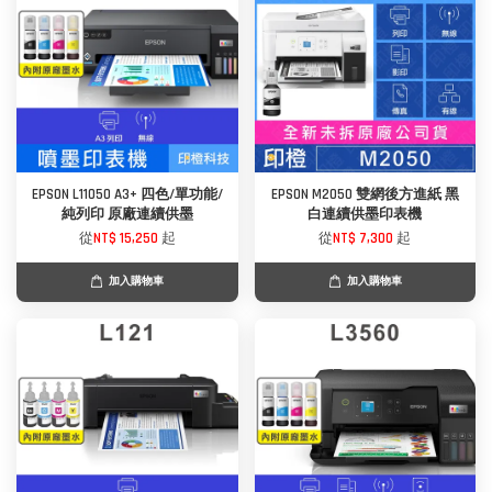
EPSON L11050 A3+ 四色/單功能/
EPSON M2050 雙網後方進紙 黑
純列印 原廠連續供墨
白連續供墨印表機
從
NT$ 15,250
起
從
NT$ 7,300
起
加入購物車
加入購物車