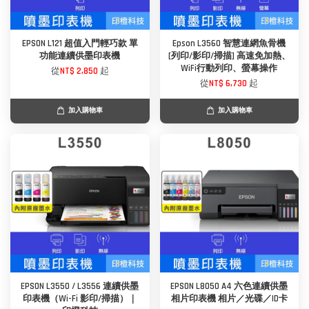
EPSON L121 超值入門輕巧款 單
Epson L3560 智慧連網魚骨機
功能連續供墨印表機
[列印/影印/掃描] 高速免加熱、
WiFi行動列印、螢幕操作
從
NT$ 2,850
起
從
NT$ 6,730
起
加入購物車
加入購物車
EPSON L3550 / L3556 連續供墨
EPSON L8050 A4 六色連續供墨
印表機（Wi-Fi 影印/掃描）｜
相片印表機 相片／光碟／ID卡