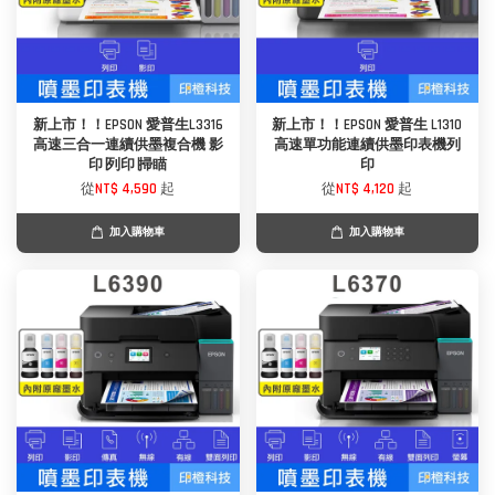
新上市！！EPSON 愛普生L3316
新上市！！EPSON 愛普生 L1310
高速三合一連續供墨複合機 影
高速單功能連續供墨印表機列
印∣列印∣掃瞄
印
從
NT$ 4,590
起
從
NT$ 4,120
起
加入購物車
加入購物車