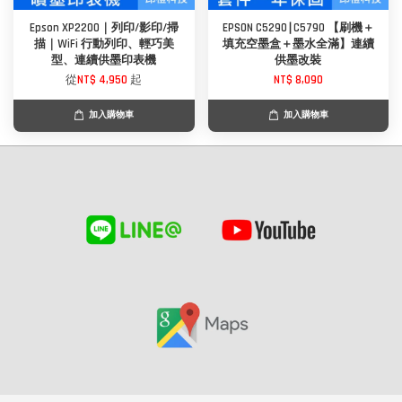
Epson XP2200｜列印/影印/掃
EPSON C5290∣C5790 【刷機＋
描｜WiFi 行動列印、輕巧美
填充空墨盒＋墨水全滿】連續
型、連續供墨印表機
供墨改裝
從
NT$ 4,950
起
NT$ 8,090
加入購物車
加入購物車