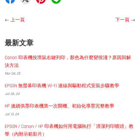
←
上一頁
下一頁
→
最新文章
Canon 印表機按滑鼠右鍵列印，顏色為什麼變很淺？原因與解
決方法
Mar 04, 25
EPSON 無螢幕印表機 Wi-Fi 連線與驅動程式安裝步驟教學
Jul 26, 24
HP 連續供墨印表機第一次開機、初始化導墨完整教學
Jul 13, 24
EPSON / Canon / HP 印表機如何用電腦執行「清潔列印噴頭」教
學（內附示範影片）