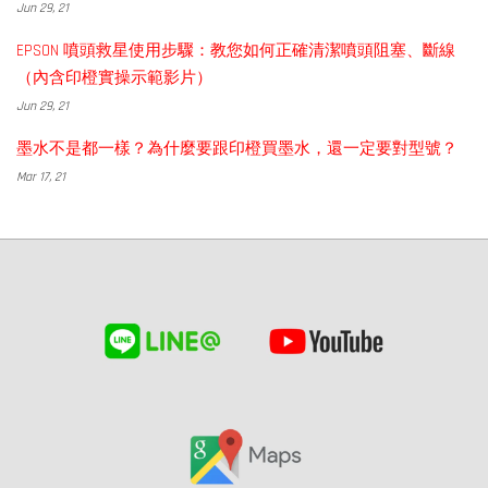
Jun 29, 21
EPSON 噴頭救星使用步驟：教您如何正確清潔噴頭阻塞、斷線
（內含印橙實操示範影片）
Jun 29, 21
墨水不是都一樣？為什麼要跟印橙買墨水，還一定要對型號？
Mar 17, 21