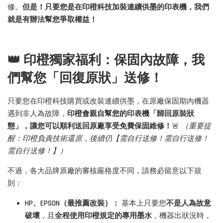
修。
但是！只要您是在印橙科技加裝連續供墨的印表機，我們
就是有辦法幫您爭取權益！
👑 印橙獨家福利：保固內故障，我
們幫您「回復原狀」送修！
只要您在印橙科技購買或改裝連續供墨，在原廠保固期內機器
遇到非人為故障，
印橙會親自幫您的印表機「歸回原裝狀
態」，讓您可以順利送回原廠享受免費保固維修！
🚨
（重要提
醒：印橙負責技術還原，後續仍【需自行送修！需自行送修！
需自行送修！】）
不過，各大品牌原廠的審核嚴格度不同，請務必留意以下規
則：
HP、EPSON（最推薦改裝）：
基本上只要您
不是人為故意
破壞
，且
全程使用印橙規定的專用墨水
，機器出狀況時，