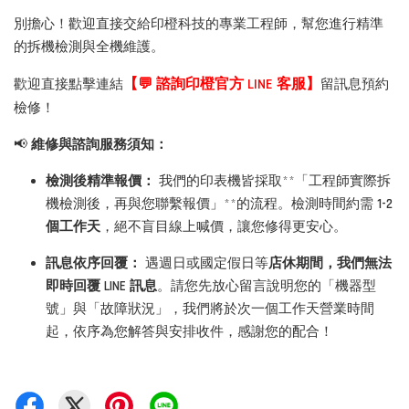
別擔心！歡迎直接交給印橙科技的專業工程師，幫您進行精準
的拆機檢測與全機維護。
【💬 諮詢印橙官方 LINE 客服】
歡迎直接點擊連結
留訊息預約
檢修！
📢
維修與諮詢服務須知：
檢測後精準報價：
我們的印表機皆採取**「工程師實際拆
機檢測後，再與您聯繫報價」**的流程。檢測時間約需
1-2
個工作天
，絕不盲目線上喊價，讓您修得更安心。
訊息依序回覆：
遇週日或國定假日等
店休期間，我們無法
即時回覆 LINE 訊息
。請您先放心留言說明您的「機器型
號」與「故障狀況」，我們將於次一個工作天營業時間
起，依序為您解答與安排收件，感謝您的配合！