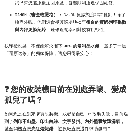
我們幫您還原後送回原廠，皆能順利通過保固維修。
CANON（審查較嚴格）：
CANON 原廠態度非常挑剔！除了
檢查外觀，他們還會極其嚴格地檢查
後台的實際列印張數
與內部更換紀錄
，送修過關率相對較有挑戰性。
找印橙改裝，不僅能幫您
省下 90% 的暴利墨水錢
，還多了一層
「還原送修」的獨家保障，讓您用得最安心！
❓ 您的改裝機目前在別處弄壞、變成
孤兒了嗎？
如果您是在別家購買改裝機、或者是自己 DIY 改裝失敗，目前遇
到了
列印不出墨、印出白線、文字發抖、內外墨囊故障漏氣
，
甚至開機直接
亮紅燈報錯
，被原廠直接退件求助無門？